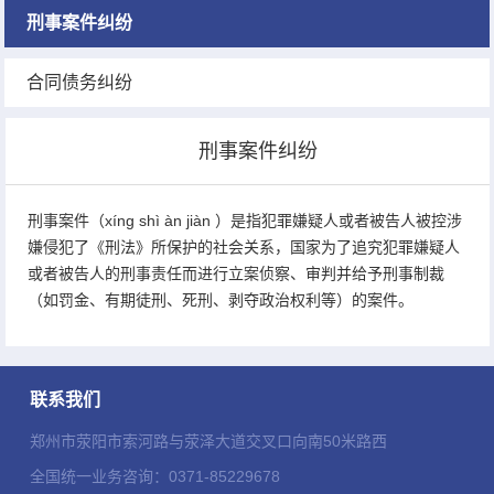
刑事案件纠纷
合同债务纠纷
刑事案件纠纷
刑事案件（xíng shì àn jiàn ）是指犯罪嫌疑人或者被告人被控涉
嫌侵犯了《刑法》所保护的社会关系，国家为了追究犯罪嫌疑人
或者被告人的刑事责任而进行立案侦察、审判并给予刑事制裁
（如罚金、有期徒刑、死刑、剥夺政治权利等）的案件。
联系我们
郑州市荥阳市索河路与荥泽大道交叉口向南50米路西
全国统一业务咨询：0371-85229678