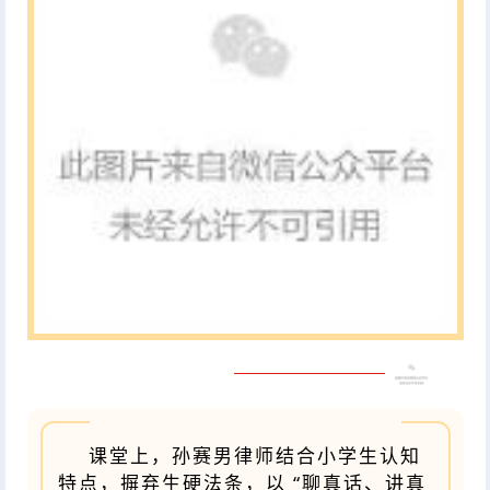
课堂上，孙赛男律师结合小学生认知
特点，摒弃生硬法条，以 “聊真话、讲真